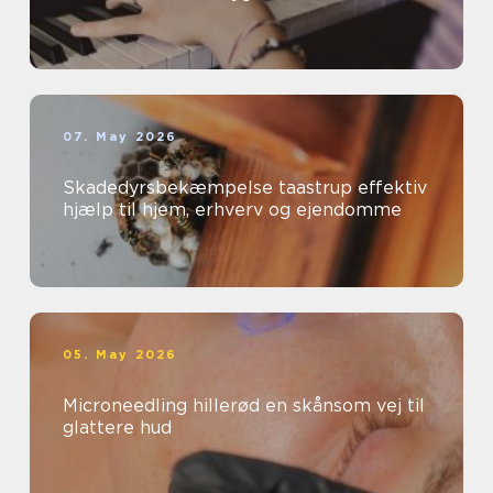
07. May 2026
Skadedyrsbekæmpelse taastrup effektiv
hjælp til hjem, erhverv og ejendomme
05. May 2026
Microneedling hillerød en skånsom vej til
glattere hud