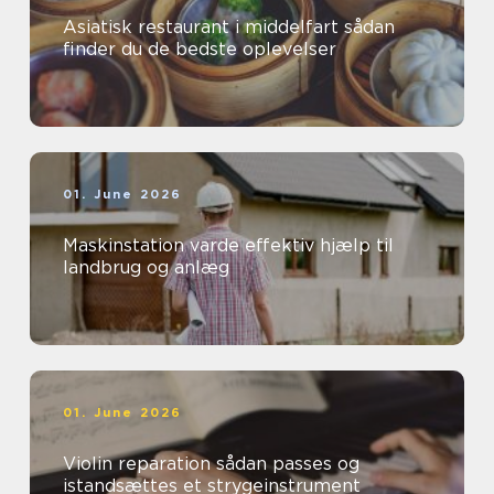
Asiatisk restaurant i middelfart sådan
finder du de bedste oplevelser
01. June 2026
Maskinstation varde effektiv hjælp til
landbrug og anlæg
01. June 2026
Violin reparation sådan passes og
istandsættes et strygeinstrument