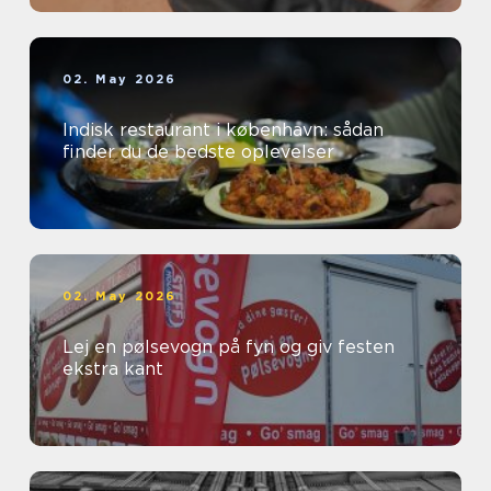
02. May 2026
Indisk restaurant i københavn: sådan
finder du de bedste oplevelser
02. May 2026
Lej en pølsevogn på fyn og giv festen
ekstra kant