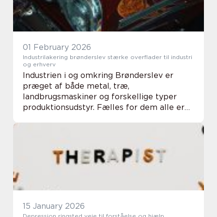
01 February 2026
Industrilakering brønderslev stærke overflader til industri
og erhverv
Industrien i og omkring Brønderslev er
præget af både metal, træ,
landbrugsmaskiner og forskellige typer
produktionsudstyr. Fælles for dem alle er
et behov for slidstærke og holdbare
overflader. Her spiller industrilakering en
afgørende rolle. En pro...
15 January 2026
Depression ringsted veje til forståelse og hjælp