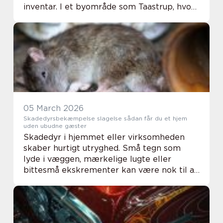
inventar. I et byområde som Taastrup, hvor
der både er tæt bebyggelse, ældre huse,
industri og større veje, er risikoen for
skadedyr højere ...
05 March 2026
Skadedyrsbekæmpelse slagelse sådan får du et hjem
uden ubudne gæster
Skadedyr i hjemmet eller virksomheden
skaber hurtigt utryghed. Små tegn som
lyde i væggen, mærkelige lugte eller
bittesmå ekskrementer kan være nok til at
give uro i maven. Mange i Slagelse står med
de samme spørgsmål: Hvad er det for dyr?
Hvor farli...