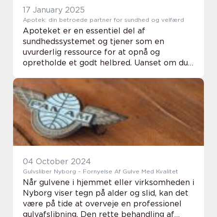
17 January 2025
Apotek: din betroede partner for sundhed og velfærd
Apoteket er en essentiel del af
sundhedssystemet og tjener som en
uvurderlig ressource for at opnå og
opretholde et godt helbred. Uanset om du
har brug for håndkøb i Randers, rådgivning
om sundhedspleje eller produkter til pe...
04 October 2024
Gulvsliber Nyborg – Fornyelse Af Gulve Med Kvalitet
Når gulvene i hjemmet eller virksomheden i
Nyborg viser tegn på alder og slid, kan det
være på tide at overveje en professionel
gulvafslibning. Den rette behandling af