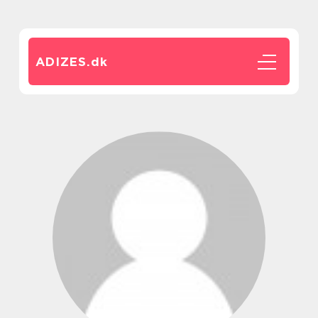
ADIZES.
dk