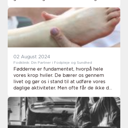
gulve er ikke blot en æstetisk forbedring,
men det e...
02 August 2024
Fodklinik: Din Partner i Fodpleje og Sundhed
Fødderne er fundamentet, hvorpå hele
vores krop hviler. De bærer os gennem
livet og gør os i stand til at udføre vores
daglige aktiviteter. Men ofte får de ikke den
opmærksomhed og pleje, de fortjener. En ...