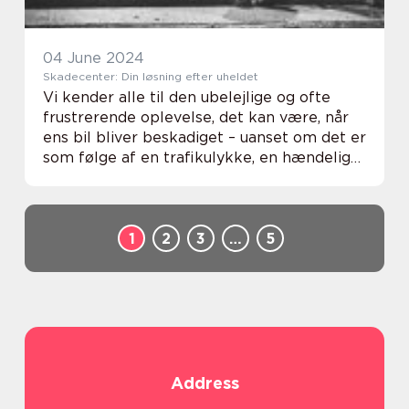
04 June 2024
Skadecenter: Din løsning efter uheldet
Vi kender alle til den ubelejlige og ofte
frustrerende oplevelse, det kan være, når
ens bil bliver beskadiget – uanset om det er
som følge af en trafikulykke, en hændelig
parkeringsskade eller resultatet af
ugunstige vejrforhold. Det er her et ...
1
2
3
…
5
Address