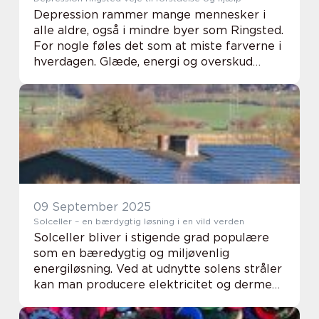
Depression rammer mange mennesker i
alle aldre, også i mindre byer som Ringsted.
For nogle føles det som at miste farverne i
hverdagen. Glæde, energi og overskud
forsvinder langsomt, og til sidst kan selv
små ting virke uoverskuelige. Når vi taler
om...
09 September 2025
Solceller – en bærdygtig løsning i en vild verden
Solceller bliver i stigende grad populære
som en bæredygtig og miljøvenlig
energiløsning. Ved at udnytte solens stråler
kan man producere elektricitet og dermed
reducere afhængigheden af fossile
brændstoffe...