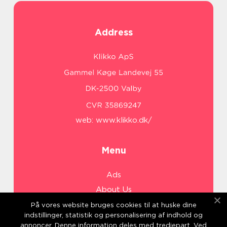
Address
web:
www.klikko.dk/
Menu
Ads
About Us
Cookies
På vores website bruges cookies til at huske dine
indstillinger, statistik og personalisering af indhold og
Contact
annoncer. Denne information deles med tredjepart. Ved