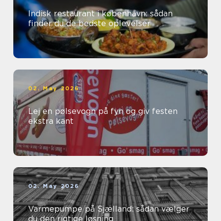
Indisk restaurant i københavn: sådan
finder du de bedste oplevelser
02. May 2026
Lej en pølsevogn på fyn og giv festen
ekstra kant
02. May 2026
Varmepumpe på Sjælland: sådan vælger
du den rigtige løsning