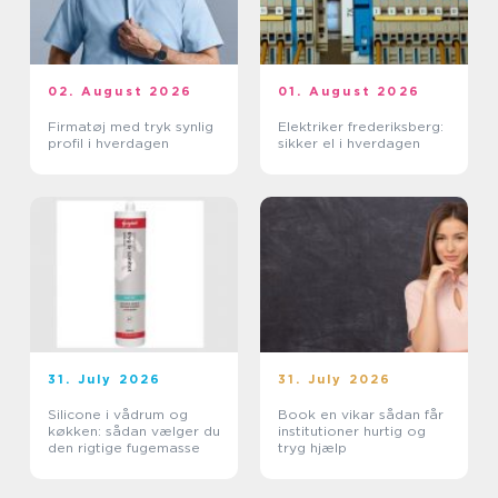
02. August 2026
01. August 2026
Firmatøj med tryk synlig
Elektriker frederiksberg:
profil i hverdagen
sikker el i hverdagen
31. July 2026
31. July 2026
Silicone i vådrum og
Book en vikar sådan får
køkken: sådan vælger du
institutioner hurtig og
den rigtige fugemasse
tryg hjælp