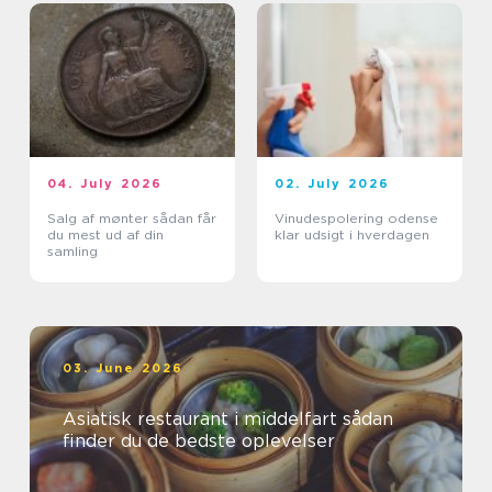
04. July 2026
02. July 2026
Salg af mønter sådan får
Vinudespolering odense
du mest ud af din
klar udsigt i hverdagen
samling
03. June 2026
Asiatisk restaurant i middelfart sådan
finder du de bedste oplevelser