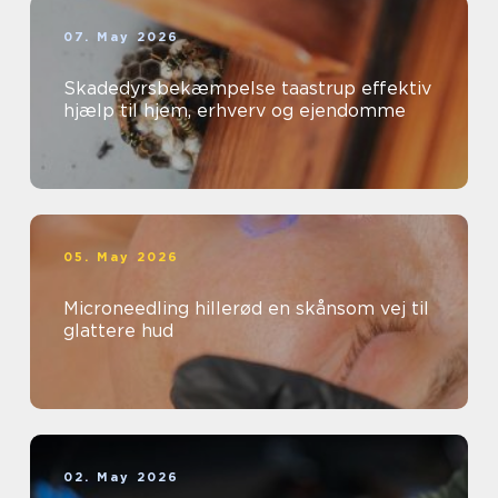
07. May 2026
Skadedyrsbekæmpelse taastrup effektiv
hjælp til hjem, erhverv og ejendomme
05. May 2026
Microneedling hillerød en skånsom vej til
glattere hud
02. May 2026