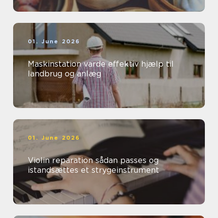
01. June 2026
Maskinstation varde effektiv hjælp til
landbrug og anlæg
01. June 2026
Violin reparation sådan passes og
istandsættes et strygeinstrument