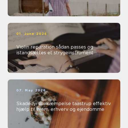
01. June 2026
Violin reparation sådan passes og
istandsættes et strygeinstrument
07. May 2026
Skadedyrsbekæmpelse taastrup effektiv
hjælp til hjem, erhverv og ejendomme