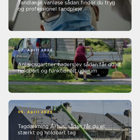
Tandlæge vanløse sådan finder du tryg
og professionel tandpleje
07. April 2026
Anlægsgartner haderslev sådan får du et
holdbart og funktionelt uderum
05. April 2026
Tagdækning Århus: sådan får du et
stærkt og holdbart tag