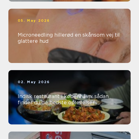
05. May 2026
Microneedling hillerød en skånsom vej til
glattere hud
02. May 2026
Indisk restaurant i københavn: sådan
finder du de bedste oplevelser