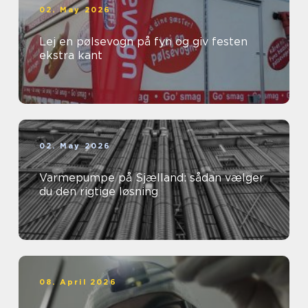
02. May 2026
Lej en pølsevogn på fyn og giv festen
ekstra kant
02. May 2026
Varmepumpe på Sjælland: sådan vælger
du den rigtige løsning
08. April 2026