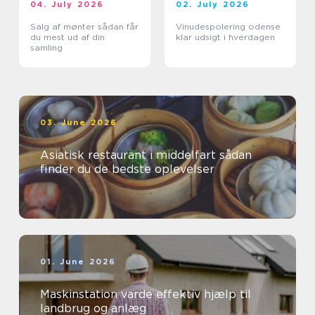
04. July 2026
02. July 2026
Salg af mønter sådan får
Vinudespolering odense
du mest ud af din
klar udsigt i hverdagen
samling
03. June 2026
Asiatisk restaurant i middelfart sådan
finder du de bedste oplevelser
01. June 2026
Maskinstation varde effektiv hjælp til
landbrug og anlæg