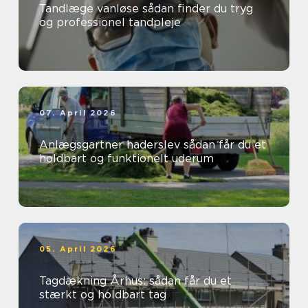
Tandlæge vanløse sådan finder du tryg
og professionel tandpleje
07. April 2026
Anlægsgartner haderslev sådan får du et
holdbart og funktionelt uderum
05. April 2026
Tagdækning Århus: sådan får du et
stærkt og holdbart tag