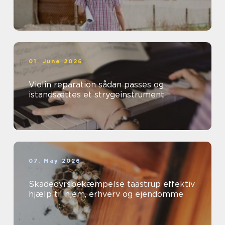
01. June 2026
Violin reparation sådan passes og
istandsættes et strygeinstrument
07. May 2026
Skadedyrsbekæmpelse taastrup effektiv
hjælp til hjem, erhverv og ejendomme