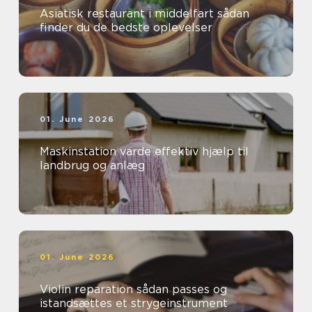
Asiatisk restaurant i middelfart sådan
finder du de bedste oplevelser
01. June 2026
Maskinstation varde effektiv hjælp til
landbrug og anlæg
01. June 2026
Violin reparation sådan passes og
istandsættes et strygeinstrument