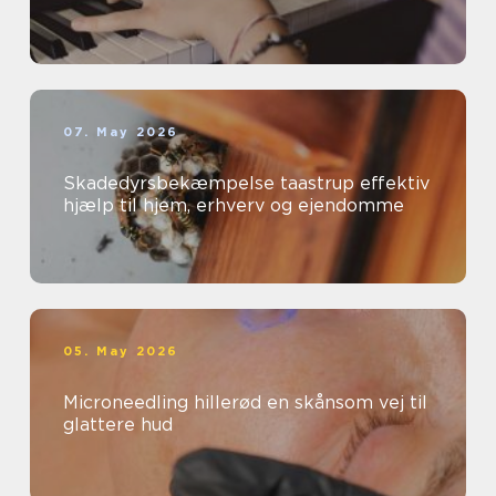
07. May 2026
Skadedyrsbekæmpelse taastrup effektiv
hjælp til hjem, erhverv og ejendomme
05. May 2026
Microneedling hillerød en skånsom vej til
glattere hud