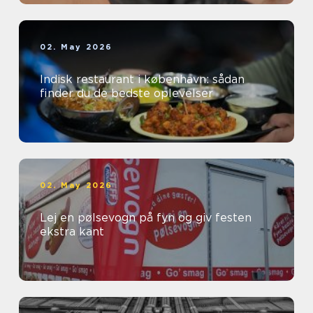
02. May 2026
Indisk restaurant i københavn: sådan
finder du de bedste oplevelser
02. May 2026
Lej en pølsevogn på fyn og giv festen
ekstra kant