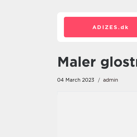
ADIZES.
dk
maler glos
04 March 2023
admin