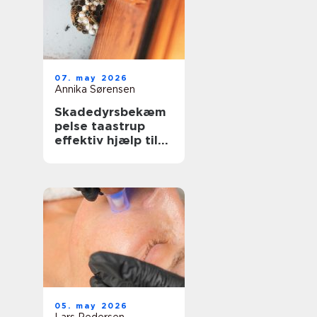
07. may 2026
Annika Sørensen
Skadedyrsbekæm
pelse taastrup
effektiv hjælp til
hjem, erhverv og
ejendomme
05. may 2026