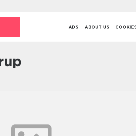
ADS
ABOUT US
COOKIE
trup