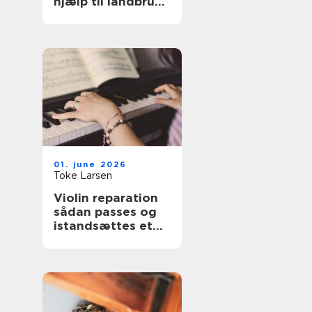
hjælp til landbrug
og anlæg
01. june 2026
Toke Larsen
Violin reparation
sådan passes og
istandsættes et
strygeinstrument