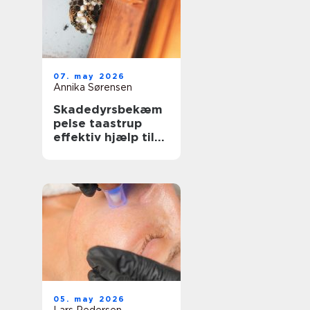
07. may 2026
Annika Sørensen
Skadedyrsbekæm
pelse taastrup
effektiv hjælp til
hjem, erhverv og
ejendomme
05. may 2026