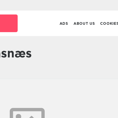
ADS
ABOUT US
COOKIE
asnæs