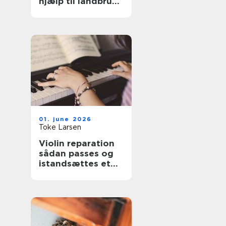
hjælp til landbrug
og anlæg
01. june 2026
Toke Larsen
Violin reparation
sådan passes og
istandsættes et
strygeinstrument