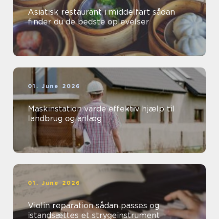
Asiatisk restaurant i middelfart sådan
finder du de bedste oplevelser
01. June 2026
Maskinstation varde effektiv hjælp til
landbrug og anlæg
01. June 2026
Violin reparation sådan passes og
istandsættes et strygeinstrument