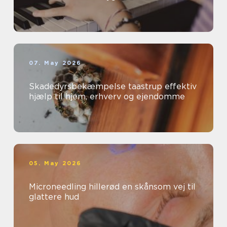
07. May 2026
Skadedyrsbekæmpelse taastrup effektiv
hjælp til hjem, erhverv og ejendomme
05. May 2026
Microneedling hillerød en skånsom vej til
glattere hud