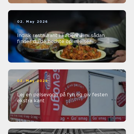
02. May 2026
Indisk restaurant i københavn: sådan
finder du de bedste oplevelser
02. May 2026
Lej en pølsevogn på fyn og giv festen
ekstra kant