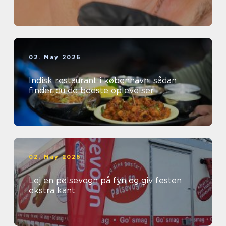
02. May 2026
Indisk restaurant i københavn: sådan
finder du de bedste oplevelser
02. May 2026
Lej en pølsevogn på fyn og giv festen
ekstra kant