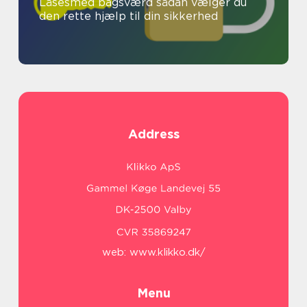
Låsesmed bagsværd sådan vælger du
den rette hjælp til din sikkerhed
Address
web:
www.klikko.dk/
Menu