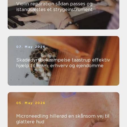
Violin reparation sådan passes og
istandsættes et strygeinstrument
07. May 2026
Skadedyrsbekæmpelse taastrup effektiv
hjælp til hjem, erhverv og ejendomme
05. May 2026
Microneedling hillerød en skånsom vej til
glattere hud