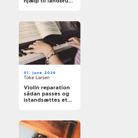
hjælp til landbrug
og anlæg
01. june 2026
Toke Larsen
Violin reparation
sådan passes og
istandsættes et
strygeinstrument