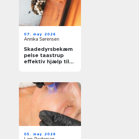
07. may 2026
Annika Sørensen
Skadedyrsbekæm
pelse taastrup
effektiv hjælp til
hjem, erhverv og
ejendomme
05. may 2026