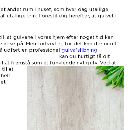
 et andet rum i huset, som hver dag utallige
f utallige trin. Forestil dig herefter, at gulvet i
um er af træ.
til, at gulvene i vores hjem efter noget tid kan
e at se på. Men fortvivl ej, for det kan der nemt
å udført en professionel
gulvafslibning
hurtigt få dit
il at fremstå som et funklende nyt gulv. Ved at
til et
 helt
det