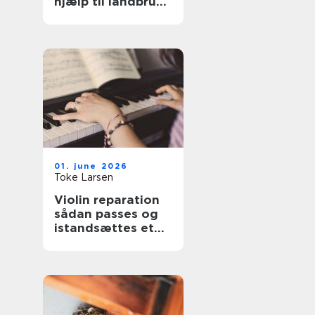
hjælp til landbrug
og anlæg
01. june 2026
Toke Larsen
Violin reparation
sådan passes og
istandsættes et
strygeinstrument