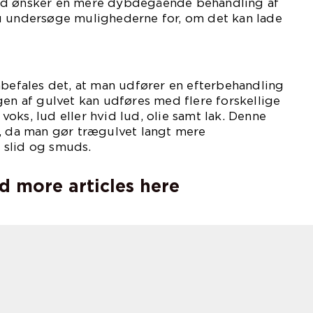
od ønsker en mere dybdegående behandling af
u undersøge mulighederne for, om det kan lade
fhøvling.
nbefales det, at man udfører en efterbehandling
gen af gulvet kan udføres med flere forskellige
oks, lud eller hvid lud, olie samt lak. Denne
g, da man gør trægulvet langt mere
 slid og smuds.
d more articles here