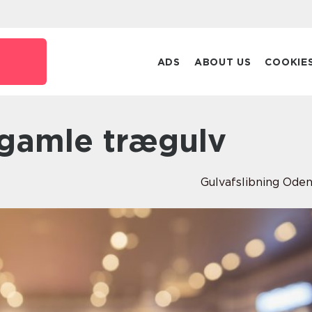
ADS
ABOUT US
COOKIE
t gamle trægulv
Gulvafslibning Ode