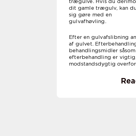
trægulve. Hvis du derim
dit gamle trægulv, kan d
sig gøre med en
gulva
Efter en gulvafslibning a
af gulvet. Efterbehandlin
behandlingsmidler såsom v
efterbehandling er vigti
modstandsdygtig overfor
Rea