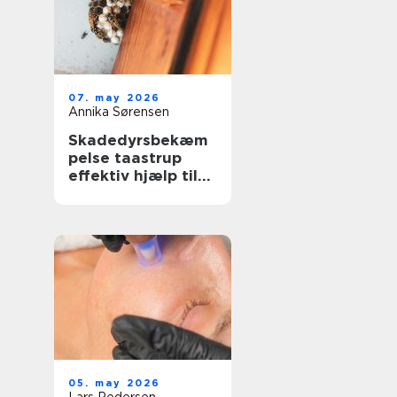
07. may 2026
Annika Sørensen
Skadedyrsbekæm
pelse taastrup
effektiv hjælp til
hjem, erhverv og
ejendomme
05. may 2026