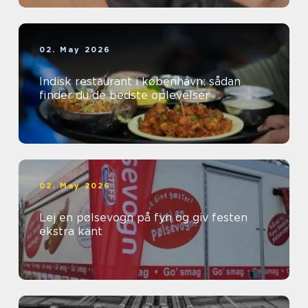
02. May 2026
Indisk restaurant i københavn: sådan
finder du de bedste oplevelser
02. May 2026
Lej en pølsevogn på fyn og giv festen
ekstra kant