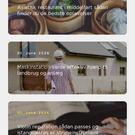
Asiatisk restaurant i middelfart sådan
finder du de bedste oplevelser
01. June 2026
Maskinstation varde effektiv hjælp til
landbrug og anlæg
01. June 2026
Violin reparation sådan passes og
istandsættes et strygeinstrument