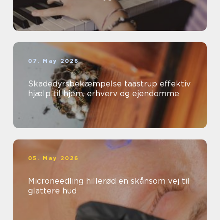
07. May 2026
Skadedyrsbekæmpelse taastrup effektiv
hjælp til hjem, erhverv og ejendomme
05. May 2026
Microneedling hillerød en skånsom vej til
glattere hud