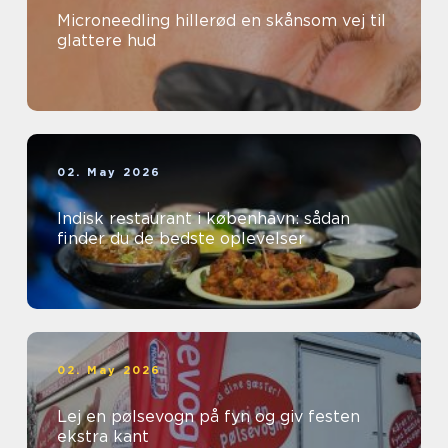
Microneedling hillerød en skånsom vej til
glattere hud
02. May 2026
Indisk restaurant i københavn: sådan
finder du de bedste oplevelser
02. May 2026
Lej en pølsevogn på fyn og giv festen
ekstra kant