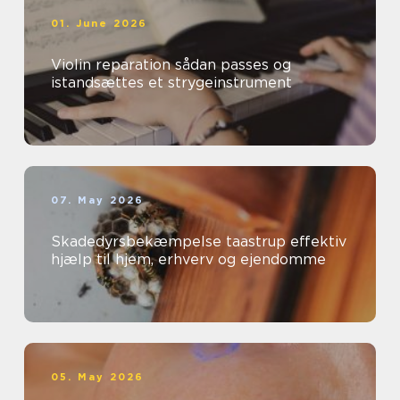
01. June 2026
Violin reparation sådan passes og
istandsættes et strygeinstrument
07. May 2026
Skadedyrsbekæmpelse taastrup effektiv
hjælp til hjem, erhverv og ejendomme
05. May 2026