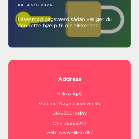
04. April 2026
Låsesmed bagsværd sådan vælger du
den rette hjælp til din sikkerhed
Address
web:
www.klikko.dk/