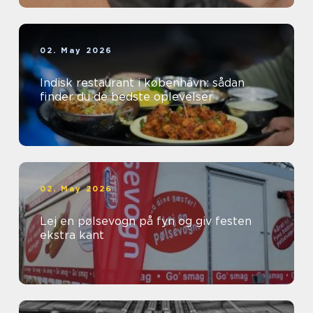
02. May 2026
Indisk restaurant i københavn: sådan
finder du de bedste oplevelser
02. May 2026
Lej en pølsevogn på fyn og giv festen
ekstra kant