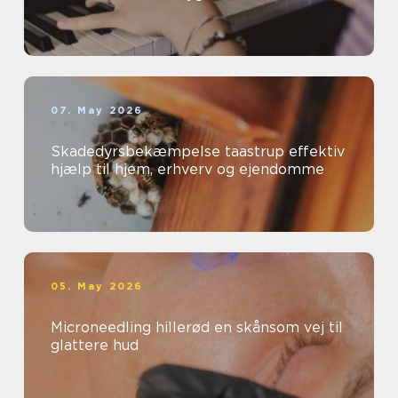
07. May 2026
Skadedyrsbekæmpelse taastrup effektiv
hjælp til hjem, erhverv og ejendomme
05. May 2026
Microneedling hillerød en skånsom vej til
glattere hud