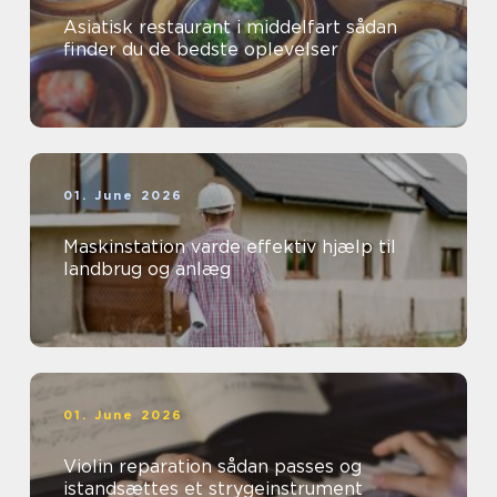
Asiatisk restaurant i middelfart sådan
finder du de bedste oplevelser
01. June 2026
Maskinstation varde effektiv hjælp til
landbrug og anlæg
01. June 2026
Violin reparation sådan passes og
istandsættes et strygeinstrument