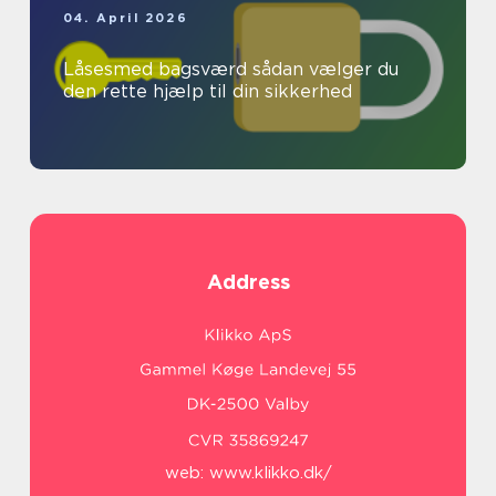
04. April 2026
Låsesmed bagsværd sådan vælger du
den rette hjælp til din sikkerhed
Address
web:
www.klikko.dk/