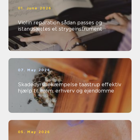
01. June 2026
Violin reparation sådan passes og
istandsættes et strygeinstrument
07. May 2026
Skadedyrsbekæmpelse taastrup effektiv
hjælp til hjem, erhverv og ejendomme
05. May 2026