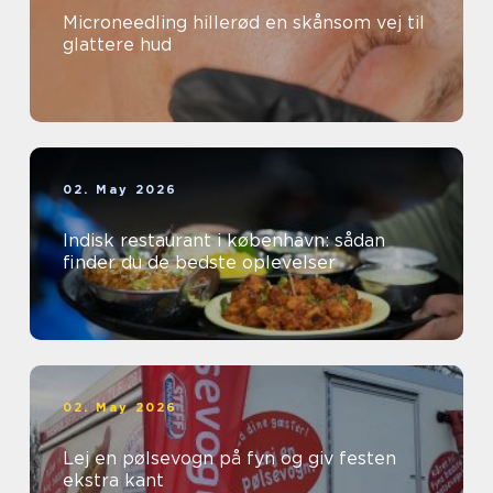
Microneedling hillerød en skånsom vej til
glattere hud
02. May 2026
Indisk restaurant i københavn: sådan
finder du de bedste oplevelser
02. May 2026
Lej en pølsevogn på fyn og giv festen
ekstra kant