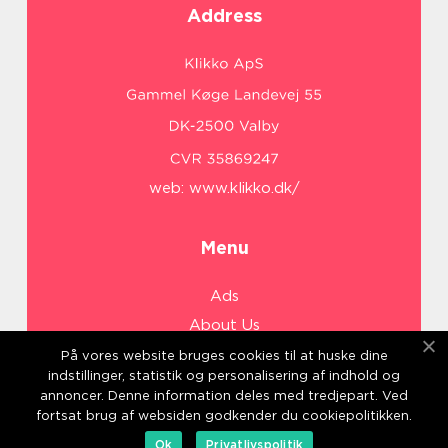
Address
web:
www.klikko.dk/
Menu
Ads
About Us
Cookies
På vores website bruges cookies til at huske dine
indstillinger, statistik og personalisering af indhold og
Contact
annoncer. Denne information deles med tredjepart. Ved
Sitemap
fortsat brug af websiden godkender du cookiepolitikken.
Ok
Privatlivspolitik