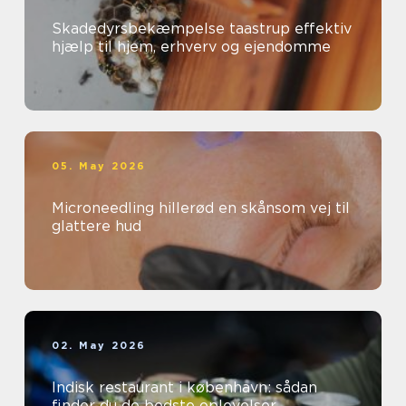
Skadedyrsbekæmpelse taastrup effektiv
hjælp til hjem, erhverv og ejendomme
05. May 2026
Microneedling hillerød en skånsom vej til
glattere hud
02. May 2026
Indisk restaurant i københavn: sådan
finder du de bedste oplevelser