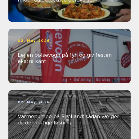
02. May 2026
Lej en pølsevogn på fyn og giv festen
ekstra kant
02. May 2026
Varmepumpe på Sjælland: sådan vælger
du den rigtige løsning