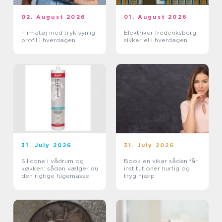
02. August 2026
01. August 2026
Firmatøj med tryk synlig
Elektriker frederiksberg:
profil i hverdagen
sikker el i hverdagen
31. July 2026
31. July 2026
Silicone i vådrum og
Book en vikar sådan får
køkken: sådan vælger du
institutioner hurtig og
den rigtige fugemasse
tryg hjælp