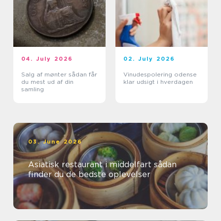
04. July 2026
02. July 2026
Salg af mønter sådan får
Vinudespolering odense
du mest ud af din
klar udsigt i hverdagen
samling
03. June 2026
Asiatisk restaurant i middelfart sådan
finder du de bedste oplevelser