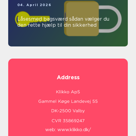
04. April 2026
Låsesmed bagsværd sådan vælger du
den rette hjælp til din sikkerhed
Address
web:
www.klikko.dk/