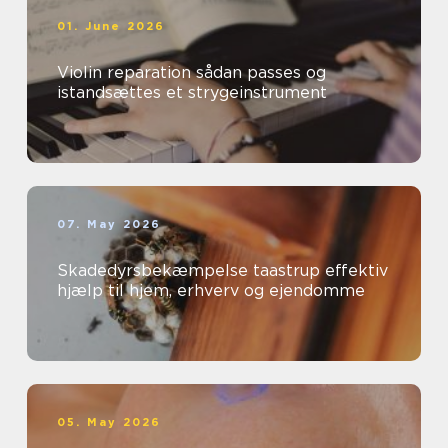
01. June 2026
Violin reparation sådan passes og
istandsættes et strygeinstrument
07. May 2026
Skadedyrsbekæmpelse taastrup effektiv
hjælp til hjem, erhverv og ejendomme
05. May 2026