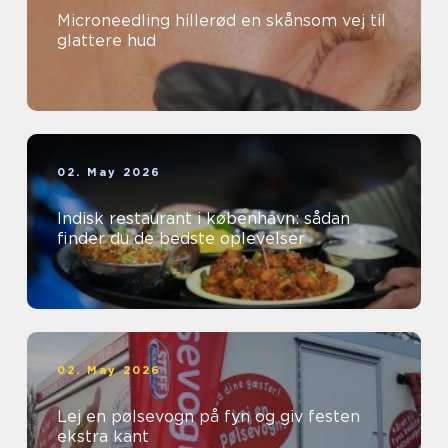
Microneedling hillerød en skånsom vej til
glattere hud
02. May 2026
Indisk restaurant i københavn: sådan
finder du de bedste oplevelser
02. May 2026
Lej en pølsevogn på fyn og giv festen
ekstra kant