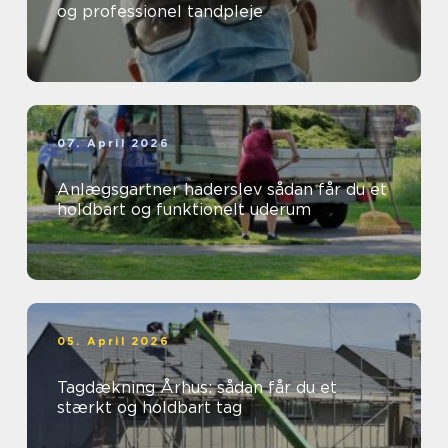
og professionel tandpleje
07. April 2026
Anlægsgartner haderslev sådan får du et
holdbart og funktionelt uderum
05. April 2026
Tagdækning Århus: sådan får du et
stærkt og holdbart tag