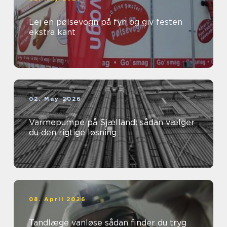
Lej en pølsevogn på fyn og giv festen
ekstra kant
02. May 2026
Varmepumpe på Sjælland: sådan vælger
du den rigtige løsning
08. April 2026
Tandlæge vanløse sådan finder du tryg