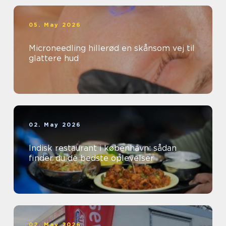
05. May 2026
Microneedling hillerød en skånsom vej til
glattere hud
02. May 2026
Indisk restaurant i københavn: sådan
finder du de bedste oplevelser
02. May 2026