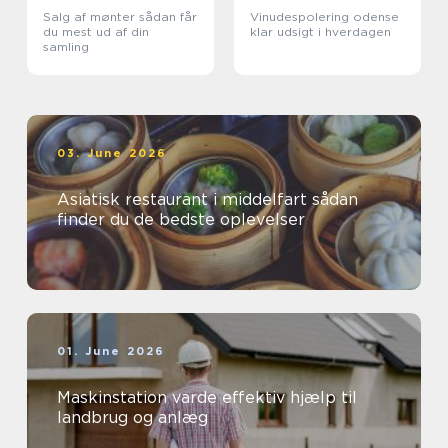
Salg af mønter sådan får
Vinudespolering odense
du mest ud af din
klar udsigt i hverdagen
samling
03. June 2026
Asiatisk restaurant i middelfart sådan
finder du de bedste oplevelser
01. June 2026
Maskinstation varde effektiv hjælp til
landbrug og anlæg