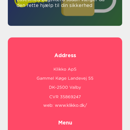
den rette hjælp til din sikkerhed
Address
web:
www.klikko.dk/
Menu