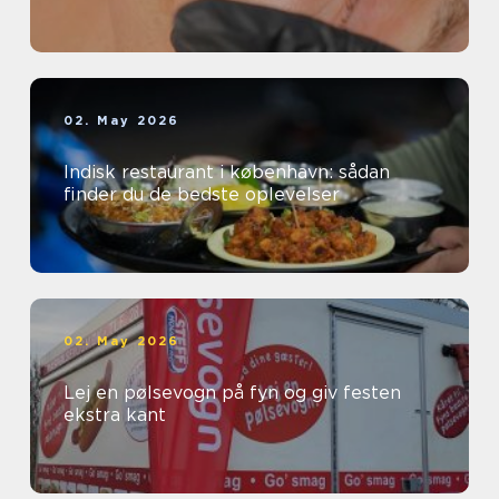
02. May 2026
Indisk restaurant i københavn: sådan
finder du de bedste oplevelser
02. May 2026
Lej en pølsevogn på fyn og giv festen
ekstra kant