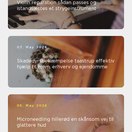
Violin reparation sådan passes og
istandsættes et strygeinstrument
07. May 2026
Skadedyrsbekæmpelse taastrup effektiv
hjælp til hjem, erhverv og ejendomme
05. May 2026
Microneedling hillerød en skånsom vej til
glattere hud