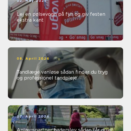
02. May 2026
Lej en pølsevogn på fyn og giv festen
ekstra kant
08. April 2026
Tandlæge vanløse sådan finder du tryg
og professionel tandpleje
07. April 2026
Anlægsgartner haderslev sådan får du et