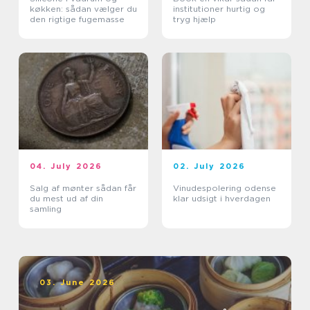
køkken: sådan vælger du
institutioner hurtig og
den rigtige fugemasse
tryg hjælp
04. July 2026
02. July 2026
Salg af mønter sådan får
Vinudespolering odense
du mest ud af din
klar udsigt i hverdagen
samling
03. June 2026