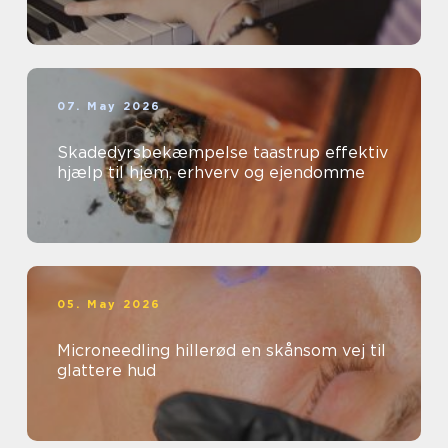
07. May 2026
Skadedyrsbekæmpelse taastrup effektiv
hjælp til hjem, erhverv og ejendomme
05. May 2026
Microneedling hillerød en skånsom vej til
glattere hud