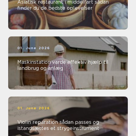
Asiatisk restaurant i middelfart sådan
finder du de bedste oplevelser
01. June 2026
Maskinstation varde effektiv hjælp til
landbrug og anlæg
01. June 2026
Violin reparation sådan passes og
istandsættes et strygeinstrument