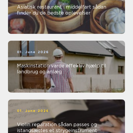
Asiatisk restaurant i middelfart sådan
finder du de bedste oplevelser
01. June 2026
Maskinstation varde effektiv hjælp til
landbrug og anlæg
01. June 2026
Violin reparation sådan passes og
istandsættes et strygeinstrument