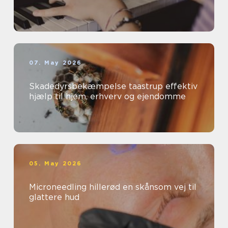
07. May 2026
Skadedyrsbekæmpelse taastrup effektiv
hjælp til hjem, erhverv og ejendomme
05. May 2026
Microneedling hillerød en skånsom vej til
glattere hud