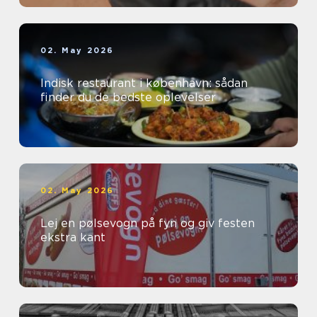
02. May 2026
Indisk restaurant i københavn: sådan
finder du de bedste oplevelser
02. May 2026
Lej en pølsevogn på fyn og giv festen
ekstra kant