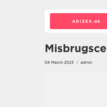
ADIZES.
dk
Misbrugsc
04 March 2023
admin