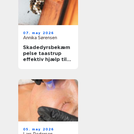
07. may 2026
Annika Sørensen
Skadedyrsbekæm
pelse taastrup
effektiv hjælp til
hjem, erhverv og
ejendomme
05. may 2026