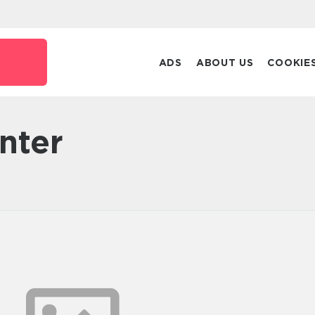
ADS
ABOUT US
COOKIE
enter