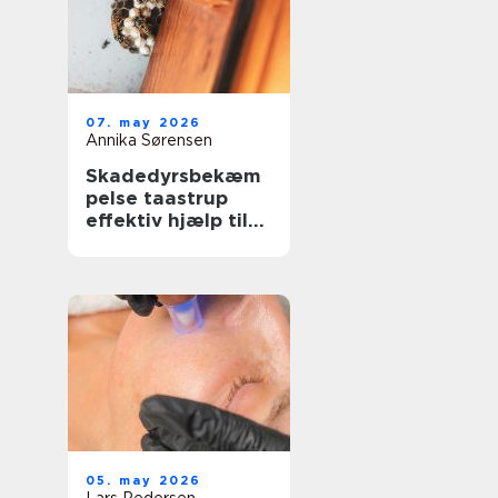
07. may 2026
Annika Sørensen
Skadedyrsbekæm
pelse taastrup
effektiv hjælp til
hjem, erhverv og
ejendomme
05. may 2026