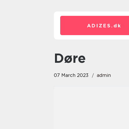
ADIZES.
dk
døre
07 March 2023
admin