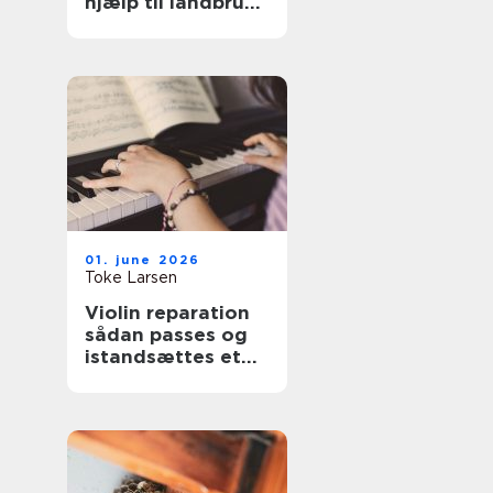
hjælp til landbrug
og anlæg
01. june 2026
Toke Larsen
Violin reparation
sådan passes og
istandsættes et
strygeinstrument