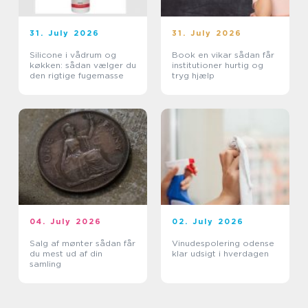
31. July 2026
31. July 2026
Silicone i vådrum og
Book en vikar sådan får
køkken: sådan vælger du
institutioner hurtig og
den rigtige fugemasse
tryg hjælp
04. July 2026
02. July 2026
Salg af mønter sådan får
Vinudespolering odense
du mest ud af din
klar udsigt i hverdagen
samling