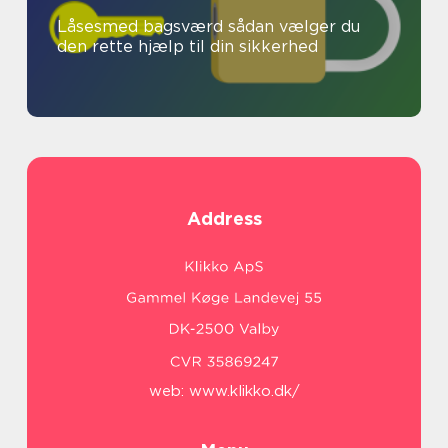
Låsesmed bagsværd sådan vælger du
den rette hjælp til din sikkerhed
Address
web:
www.klikko.dk/