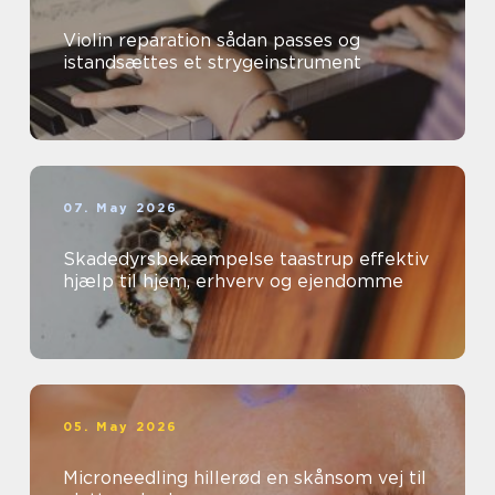
Violin reparation sådan passes og
istandsættes et strygeinstrument
07. May 2026
Skadedyrsbekæmpelse taastrup effektiv
hjælp til hjem, erhverv og ejendomme
05. May 2026
Microneedling hillerød en skånsom vej til