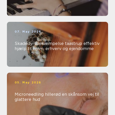
07. May 2026
Skadedyrsbekæmpelse taastrup effektiv
hjælp til hjem, erhverv og ejendomme
05. May 2026
Microneedling hillerød en skånsom vej til
glattere hud