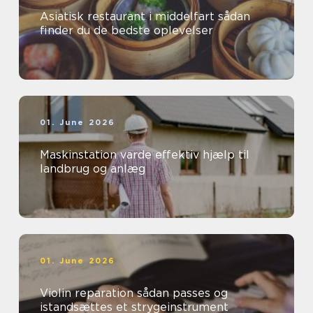
Asiatisk restaurant i middelfart sådan
finder du de bedste oplevelser
01. June 2026
Maskinstation varde effektiv hjælp til
landbrug og anlæg
01. June 2026
Violin reparation sådan passes og
istandsættes et strygeinstrument