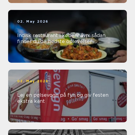
02. May 2026
Indisk restaurant i københavn: sådan
finder du de bedste oplevelser
02. May 2026
Lej en pølsevogn på fyn og giv festen
ekstra kant