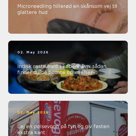
Microneedling hillerød en skånsom vej til
glattere hud
02. May 2026
Indisk restaurant i københavn: sådan
finder du de bedste oplevelser
02. May 2026
Lej en pølsevogn på fyn og giv festen
ekstra kant