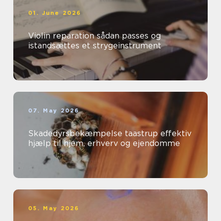
01. June 2026
Violin reparation sådan passes og
istandsættes et strygeinstrument
07. May 2026
Skadedyrsbekæmpelse taastrup effektiv
hjælp til hjem, erhverv og ejendomme
05. May 2026