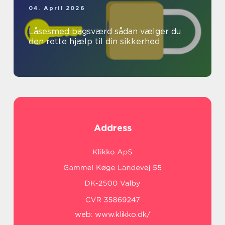
04. April 2026
Låsesmed bagsværd sådan vælger du
den rette hjælp til din sikkerhed
Address
web:
www.klikko.dk/