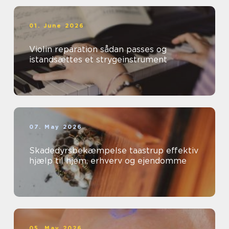
01. June 2026
Violin reparation sådan passes og
istandsættes et strygeinstrument
07. May 2026
Skadedyrsbekæmpelse taastrup effektiv
hjælp til hjem, erhverv og ejendomme
05. May 2026