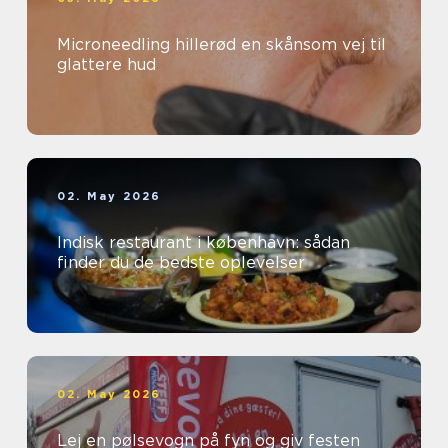
Microneedling hillerød en skånsom vej til
glattere hud
02. May 2026
Indisk restaurant i københavn: sådan
finder du de bedste oplevelser
02. May 2026
Lej en pølsevogn på fyn og giv festen