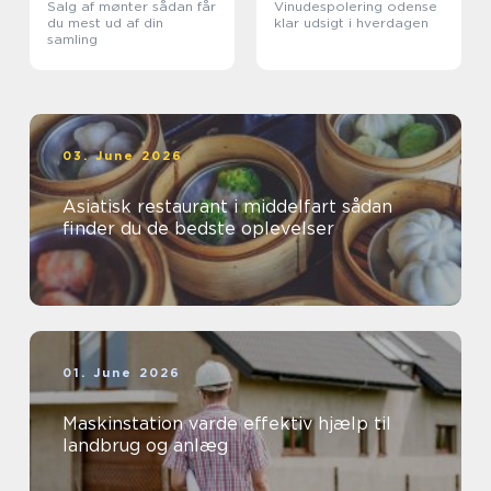
Salg af mønter sådan får
Vinudespolering odense
du mest ud af din
klar udsigt i hverdagen
samling
03. June 2026
Asiatisk restaurant i middelfart sådan
finder du de bedste oplevelser
01. June 2026
Maskinstation varde effektiv hjælp til
landbrug og anlæg