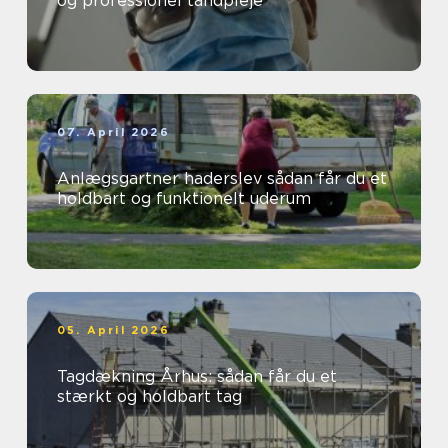
og professionel tandpleje
07. April 2026
Anlægsgartner haderslev sådan får du et
holdbart og funktionelt uderum
05. April 2026
Tagdækning Århus: sådan får du et
stærkt og holdbart tag