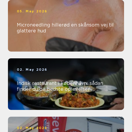
05. May 2026
Microneedling hillerød en skånsom vej til
glattere hud
02. May 2026
Indisk restaurant i københavn: sådan
finder du de bedste oplevelser
02. May 2026