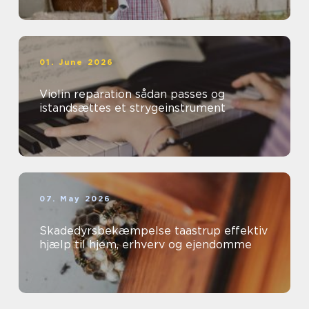
01. June 2026
Violin reparation sådan passes og
istandsættes et strygeinstrument
07. May 2026
Skadedyrsbekæmpelse taastrup effektiv
hjælp til hjem, erhverv og ejendomme