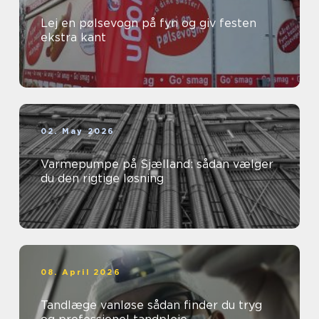
Lej en pølsevogn på fyn og giv festen
ekstra kant
02. May 2026
Varmepumpe på Sjælland: sådan vælger
du den rigtige løsning
08. April 2026
Tandlæge vanløse sådan finder du tryg