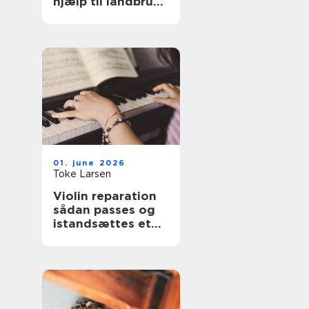
hjælp til landbrug
og anlæg
01. june 2026
Toke Larsen
Violin reparation
sådan passes og
istandsættes et
strygeinstrument