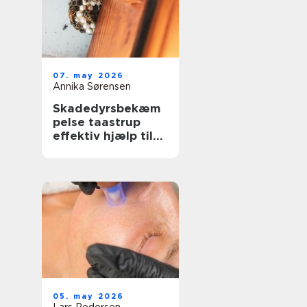
07. may 2026
Annika Sørensen
Skadedyrsbekæm
pelse taastrup
effektiv hjælp til
hjem, erhverv og
ejendomme
05. may 2026