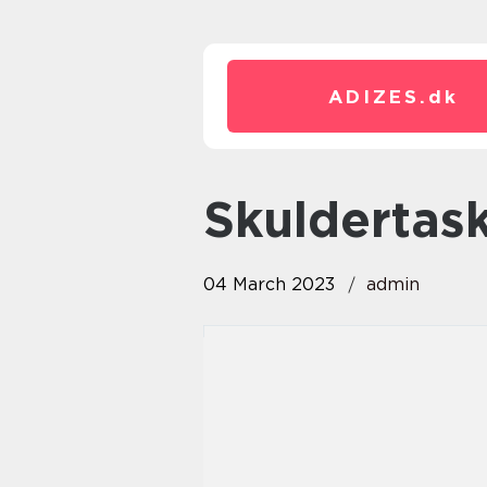
ADIZES.
dk
skuldertas
04 March 2023
admin