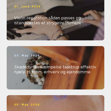
01. June 2026
Violin reparation sådan passes og
istandsættes et strygeinstrument
07. May 2026
Skadedyrsbekæmpelse taastrup effektiv
hjælp til hjem, erhverv og ejendomme
05. May 2026