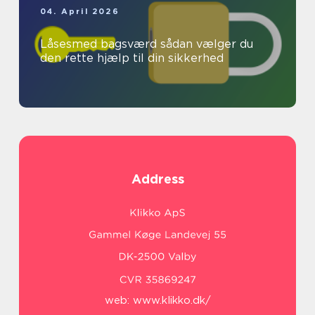
04. April 2026
Låsesmed bagsværd sådan vælger du
den rette hjælp til din sikkerhed
Address
web:
www.klikko.dk/