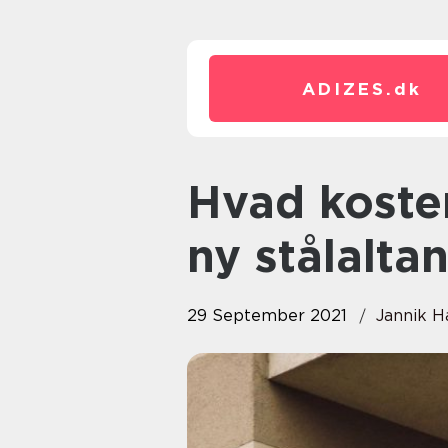
ADIZES.
dk
Hvad koster det at få lavet en
ny stålalta
29 September 2021
Jannik H