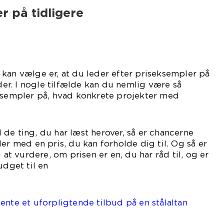
r på tidligere
kan vælge er, at du leder efter priseksempler på
r. I nogle tilfælde kan du nemlig være så
eksempler på, hvad konkrete projekter med
ner har kostet.
de ting, du har læst herover, så er chancerne
er med en pris, du kan forholde dig til. Og så er
g at vurdere, om prisen er en, du har råd til, og er
udget til en
altan.
ente et uforpligtende tilbud på en stålaltan
er.