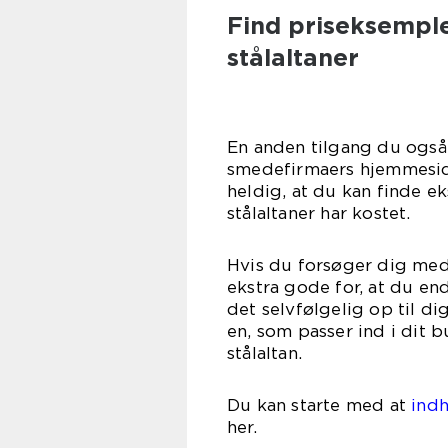
Find priseksemple
stålaltaner
En anden tilgang du også 
smedefirmaers hjemmeside
heldig, at du kan finde 
stålalta
Hvis du forsøger dig med 
ekstra gode for, at du end
det selvfølgelig op til di
en, som passer ind i dit b
stål
Du kan starte med at
indh
h