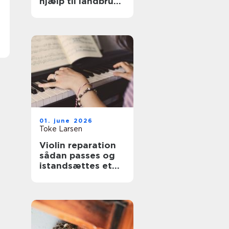
hjælp til landbrug
og anlæg
01. june 2026
Toke Larsen
Violin reparation
sådan passes og
istandsættes et
strygeinstrument