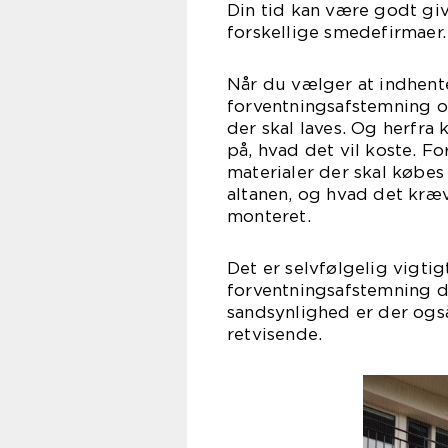
Din tid kan være godt give
forskell
Når du vælger at indhente
forventningsafstemning om
der skal laves. Og herf
på, hvad det vil koste. F
materialer der skal købes
altanen, og hvad det kræv
mon
Det er selvfølgelig vigtig
forventningsafstemning d
sandsynlighed er der også 
retv