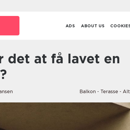
ADS
ABOUT US
COOKIE
n?
ansen
Balkon - Terasse - Al