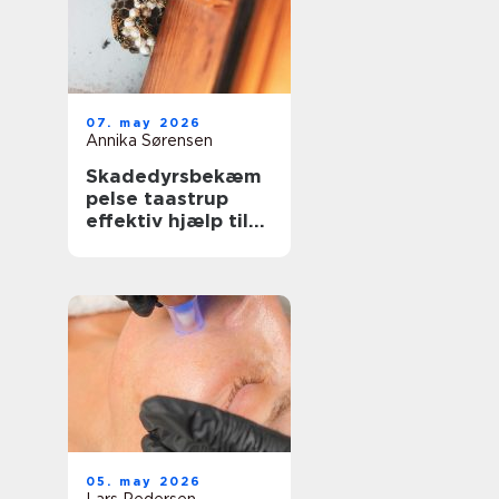
07. may 2026
Annika Sørensen
Skadedyrsbekæm
pelse taastrup
effektiv hjælp til
hjem, erhverv og
ejendomme
05. may 2026