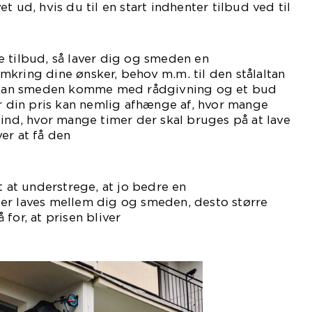
t ud, hvis du til en start indhenter tilbud ved til
ige smedefirmaer.
 tilbud, så laver dig og smeden en
kring dine ønsker, behov m.m. til den stålaltan
ra kan smeden komme med rådgivning og et bud
or din pris kan nemlig afhænge af, hvor mange
 ind, hvor mange timer der skal bruges på at lave
er at få den
teret.
t at understrege, at jo bedre en
er laves mellem dig og smeden, desto større
for, at prisen bliver
isende.