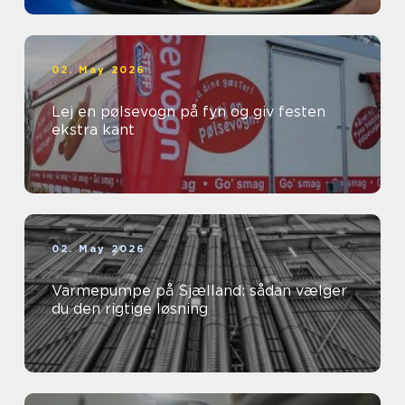
02. May 2026
Lej en pølsevogn på fyn og giv festen
ekstra kant
02. May 2026
Varmepumpe på Sjælland: sådan vælger
du den rigtige løsning