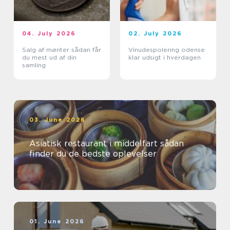
04. July 2026
02. July 2026
Salg af mønter sådan får
Vinudespolering odense
du mest ud af din
klar udsigt i hverdagen
samling
03. June 2026
Asiatisk restaurant i middelfart sådan
finder du de bedste oplevelser
01. June 2026