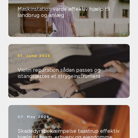
Maskinstation varde effektiv hjælp til
landbrug og anlæg
01. June 2026
Violin reparation sådan passes og
istandsættes et strygeinstrument
07. May 2026
Skadedyrsbekæmpelse taastrup effektiv
hjælp til hjem, erhverv og ejendomme