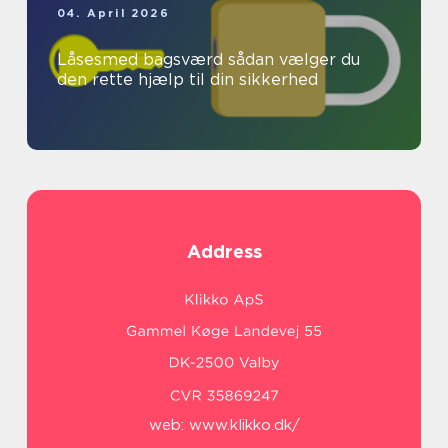
04. April 2026
Låsesmed bagsværd sådan vælger du
den rette hjælp til din sikkerhed
Address
web:
www.klikko.dk/