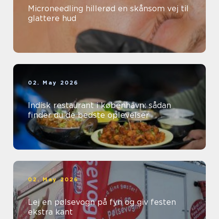
Microneedling hillerød en skånsom vej til
glattere hud
02. May 2026
Indisk restaurant i københavn: sådan
finder du de bedste oplevelser
02. May 2026
Lej en pølsevogn på fyn og giv festen
ekstra kant