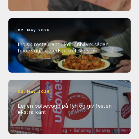
02. May 2026
Indisk restaurant i københavn: sådan
finder du de bedste oplevelser
02. May 2026
Lej en pølsevogn på fyn og giv festen
ekstra kant