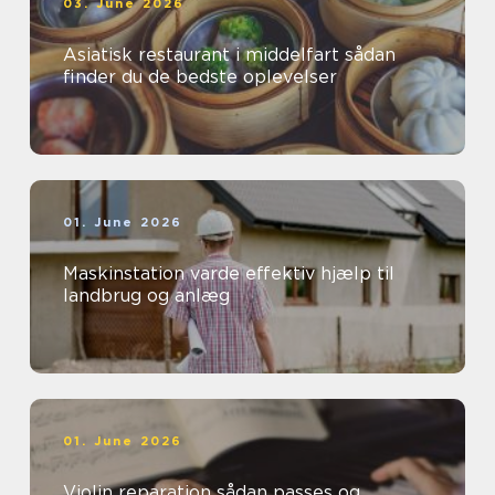
03. June 2026
Asiatisk restaurant i middelfart sådan
finder du de bedste oplevelser
01. June 2026
Maskinstation varde effektiv hjælp til
landbrug og anlæg
01. June 2026
Violin reparation sådan passes og