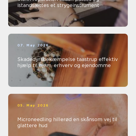
istandsættes et strygeinstrument
07. May 2026
Skadedyrsbekæmpelse taastrup effektiv
hjælp til hjem, erhverv og ejendomme
05. May 2026
Microneedling hillerød en skånsom vej til
glattere hud