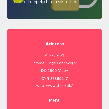
den rette hjælp til din sikkerhed
Address
web:
www.klikko.dk/
Menu