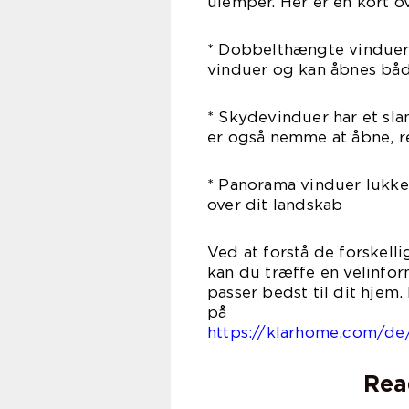
ulemper. Her er en kort o
* Dobbelthængte vinduer 
vinduer og kan åbnes bå
* Skydevinduer har et sla
er også nemme at åbne, 
* Panorama vinduer lukker
over dit landskab
Ved at forstå de forskelli
kan du træffe en velinfo
passer bedst til dit hjem
https://klarhome.com/de
Rea