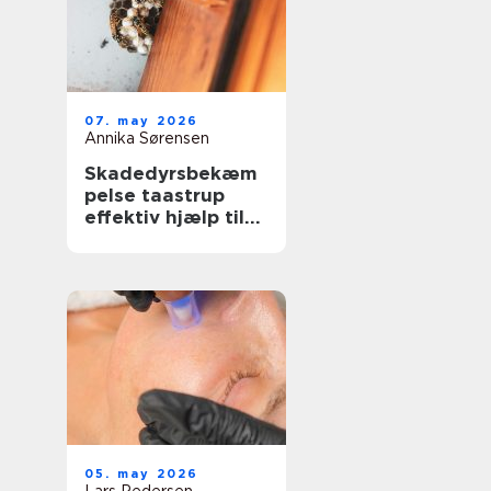
07. may 2026
Annika Sørensen
Skadedyrsbekæm
pelse taastrup
effektiv hjælp til
hjem, erhverv og
ejendomme
05. may 2026