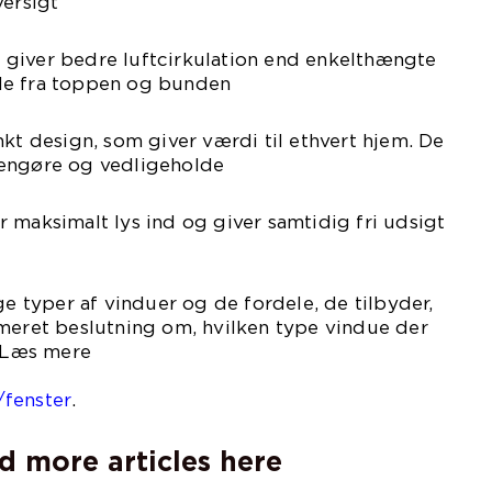
versigt
giver bedre luftcirkulation end enkelthængte
de fra toppen og bunden
nkt design, som giver værdi til ethvert hjem. De
rengøre og vedligeholde
 maksimalt lys ind og giver samtidig fri udsigt
ge typer af vinduer og de fordele, de tilbyder,
rmeret beslutning om, hvilken type vindue der
. Læs mere
på
/fenster
.
d more articles here