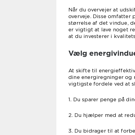
Når du overvejer at udskif
overveje. Disse omfatter pr
størrelse af det vindue, 
er vigtigt at lave noget r
at du investerer i kvalite
Vælg energivindue
At skifte til energieffek
dine energiregninger og 
vigtigste fordele ved at s
1. Du sparer penge på di
2. Du hjælper med at red
3. Du bidrager til at forb