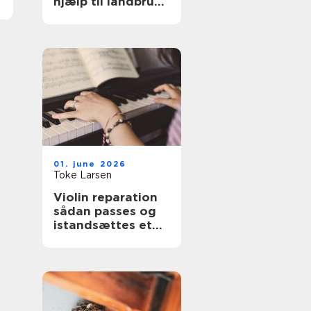
hjælp til landbrug
og anlæg
01. june 2026
Toke Larsen
Violin reparation
sådan passes og
istandsættes et
strygeinstrument