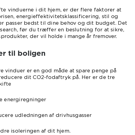
te vinduerne i dit hjem, er der flere faktorer at
isen, energieffektivitetsklassificering, stil og
der passer bedst til dine behov og dit budget. Det
esearch, før du træffer en beslutning for at sikre,
tsprodukter, der vil holde i mange år fremover.
r til boligen
tive vinduer er en god måde at spare penge på
reducere dit CO2-fodaftryk på. Her er de tre
kifte
ne energiregninger
ucere udledningen af drivhusgasser
edre isoleringen af dit hjem.