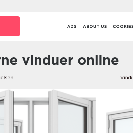
ADS
ABOUT US
COOKIE
rne vinduer online
ielsen
Vind