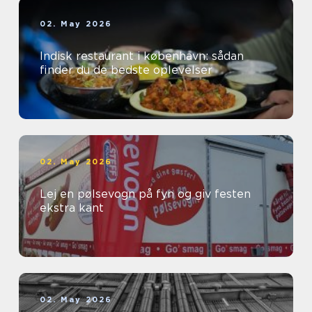
02. May 2026
Indisk restaurant i københavn: sådan
finder du de bedste oplevelser
02. May 2026
Lej en pølsevogn på fyn og giv festen
ekstra kant
02. May 2026