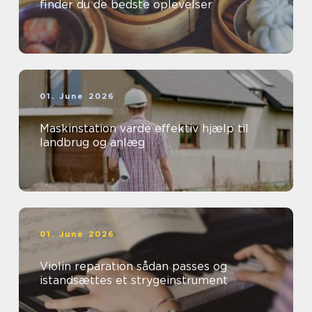
finder du de bedste oplevelser
01. June 2026
Maskinstation varde effektiv hjælp til
landbrug og anlæg
01. June 2026
Violin reparation sådan passes og
istandsættes et strygeinstrument