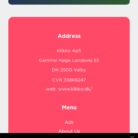
Address
web:
www.klikko.dk/
Menu
Ads
About Us