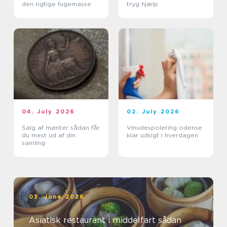
den rigtige fugemasse
tryg hjælp
04. July 2026
02. July 2026
Salg af mønter sådan får
Vinudespolering odense
du mest ud af din
klar udsigt i hverdagen
samling
03. June 2026
Asiatisk restaurant i middelfart sådan