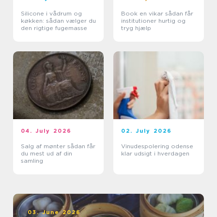
Silicone i vådrum og
Book en vikar sådan får
køkken: sådan vælger du
institutioner hurtig og
den rigtige fugemasse
tryg hjælp
04. July 2026
02. July 2026
Salg af mønter sådan får
Vinudespolering odense
du mest ud af din
klar udsigt i hverdagen
samling
03. June 2026