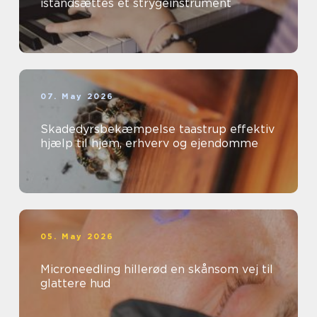
istandsættes et strygeinstrument
07. May 2026
Skadedyrsbekæmpelse taastrup effektiv
hjælp til hjem, erhverv og ejendomme
05. May 2026
Microneedling hillerød en skånsom vej til
glattere hud