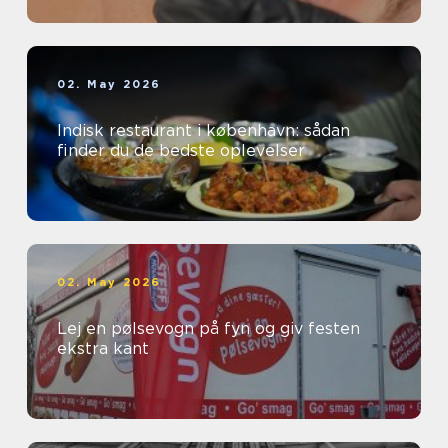
02. May 2026
Indisk restaurant i københavn: sådan
finder du de bedste oplevelser
02. May 2026
Lej en pølsevogn på fyn og giv festen
ekstra kant