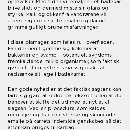
oplevelser. Med tiden vil emaljen i et badekar
blive slidt og dermed miste sin glans og
styrke. Kalk og okker fra vandrørene vil
aflejre sig i den slidte emalje og danne
grimme gulligt brune misfarvninger.
I disse plamager, som føles ru i overfladen,
kan der nemt gemme sig kolonier af
bakterier og svamp – potentielt sygdoms
fremkaldende mikro organismer, som faktisk
gør det til en helbredsmæssig risiko at
nedsænke sit lege i badekarret.
Den gode nyhed er at det faktisk sagtens kan
lade sig gøre at redde badekarret uden at du
behøver at skifte det ud med et nyt et af
slagsen. Ved en procedure, som kaldes
reemaljering, kan den stærke og skinnende
emalje på karrets inderside genskabes, så det
atter kan bruges til karbad.