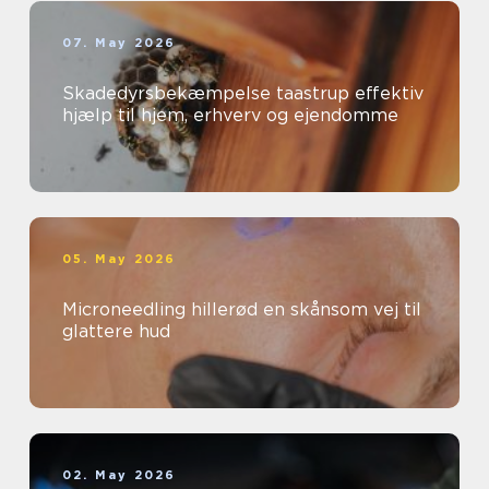
07. May 2026
Skadedyrsbekæmpelse taastrup effektiv
hjælp til hjem, erhverv og ejendomme
05. May 2026
Microneedling hillerød en skånsom vej til
glattere hud
02. May 2026