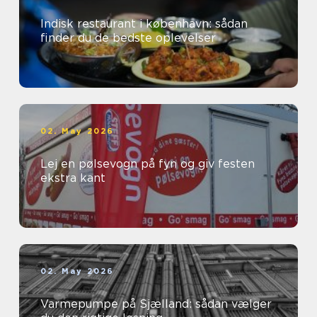
Indisk restaurant i københavn: sådan
finder du de bedste oplevelser
02. May 2026
Lej en pølsevogn på fyn og giv festen
ekstra kant
02. May 2026
Varmepumpe på Sjælland: sådan vælger