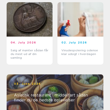
04. July 2026
02. July 2026
Salg af mønter sådan får
Vinudespolering odense
du mest ud af din
klar udsigt i hverdagen
samling
03. June 2026
Asiatisk restaurant i middelfart sådan
finder du de bedste oplevelser