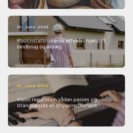
01. June 2026
Maskinstation varde effektiv hjælp til
landbrug og anlæg
01. June 2026
Violin reparation sådan passes og
istandsættes et strygeinstrument