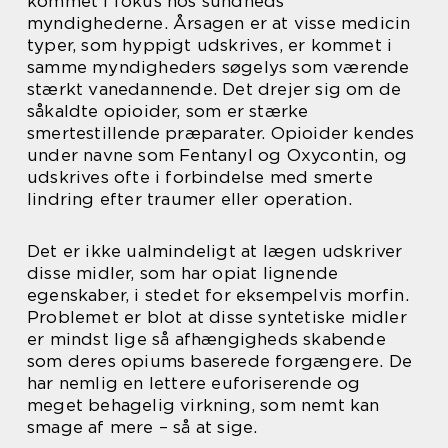
kommet i fokus hos sundheds
myndighederne. Årsagen er at visse medicin
typer, som hyppigt udskrives, er kommet i
samme myndigheders søgelys som værende
stærkt vanedannende. Det drejer sig om de
såkaldte opioider, som er stærke
smertestillende præparater. Opioider kendes
under navne som Fentanyl og Oxycontin, og
udskrives ofte i forbindelse med smerte
lindring efter traumer eller operation.
Det er ikke ualmindeligt at lægen udskriver
disse midler, som har opiat lignende
egenskaber, i stedet for eksempelvis morfin.
Problemet er blot at disse syntetiske midler
er mindst lige så afhængigheds skabende
som deres opiums baserede forgængere. De
har nemlig en lettere euforiserende og
meget behagelig virkning, som nemt kan
smage af mere – så at sige.