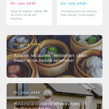
04. July 2026
02. July 2026
Salg af mønter sådan får
Vinudespolering odense
du mest ud af din
klar udsigt i hverdagen
samling
03. June 2026
Asiatisk restaurant i middelfart sådan
finder du de bedste oplevelser
01. June 2026
Maskinstation varde effektiv hjælp til
landbrug og anlæg