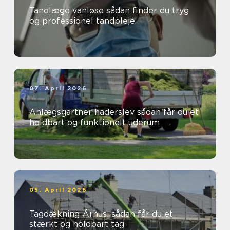
Tandlæge vanløse sådan finder du tryg
og professionel tandpleje
07. April 2026
Anlægsgartner haderslev sådan får du et
holdbart og funktionelt uderum
05. April 2026
Tagdækning Århus: sådan får du et
stærkt og holdbart tag