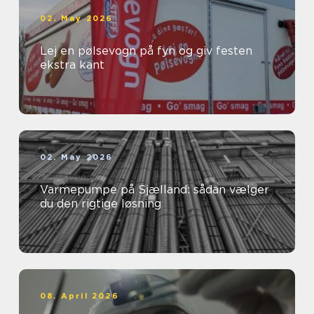
02. May 2026
Lej en pølsevogn på fyn og giv festen
ekstra kant
02. May 2026
Varmepumpe på Sjælland: sådan vælger
du den rigtige løsning
08. April 2026