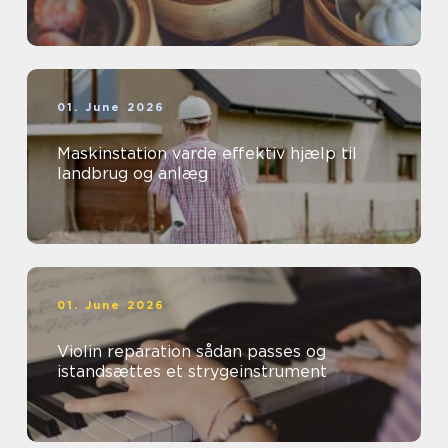
01. June 2026
Maskinstation varde effektiv hjælp til
landbrug og anlæg
01. June 2026
Violin reparation sådan passes og
istandsættes et strygeinstrument