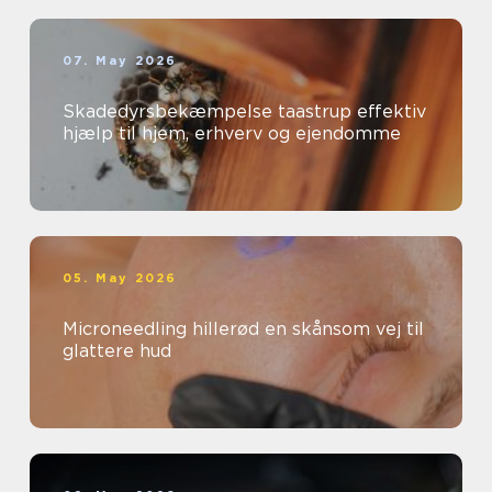
07. May 2026
Skadedyrsbekæmpelse taastrup effektiv
hjælp til hjem, erhverv og ejendomme
05. May 2026
Microneedling hillerød en skånsom vej til
glattere hud