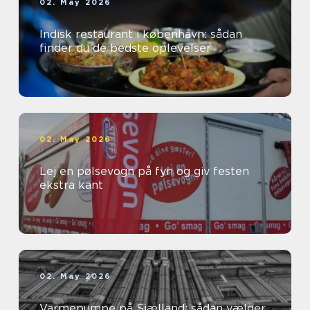
02. May 2026
Indisk restaurant i københavn: sådan
finder du de bedste oplevelser
02. May 2026
Lej en pølsevogn på fyn og giv festen
ekstra kant
02. May 2026
Varmepumpe på Sjælland: sådan vælger