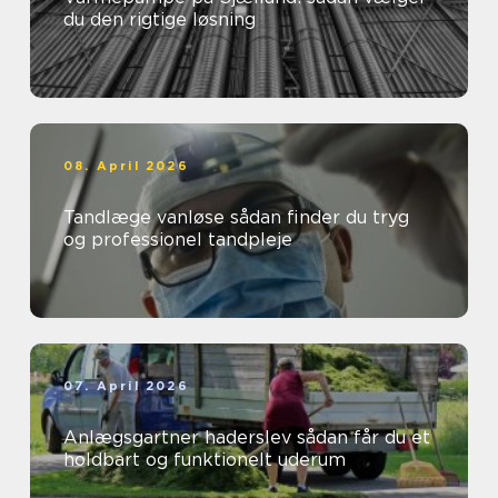
du den rigtige løsning
08. April 2026
Tandlæge vanløse sådan finder du tryg
og professionel tandpleje
07. April 2026
Anlægsgartner haderslev sådan får du et
holdbart og funktionelt uderum