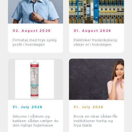
02. August 2026
01. August 2026
Firmatøj med tryk synlig
Elektriker frederiksberg:
profil i hverdagen
sikker el i hverdagen
31. July 2026
31. July 2026
Silicone i vådrum og
Book en vikar sådan får
køkken: sådan vælger du
institutioner hurtig og
den rigtige fugemasse
tryg hjælp