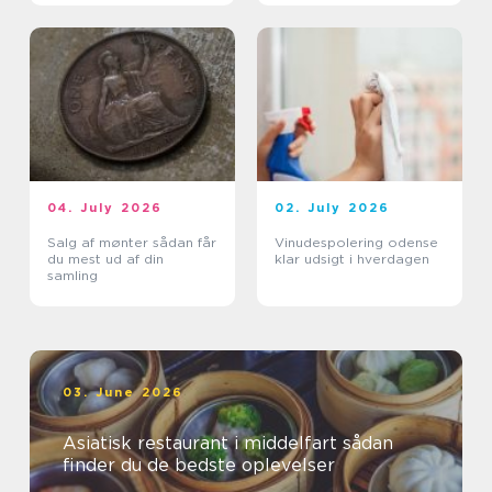
04. July 2026
02. July 2026
Salg af mønter sådan får
Vinudespolering odense
du mest ud af din
klar udsigt i hverdagen
samling
03. June 2026
Asiatisk restaurant i middelfart sådan
finder du de bedste oplevelser