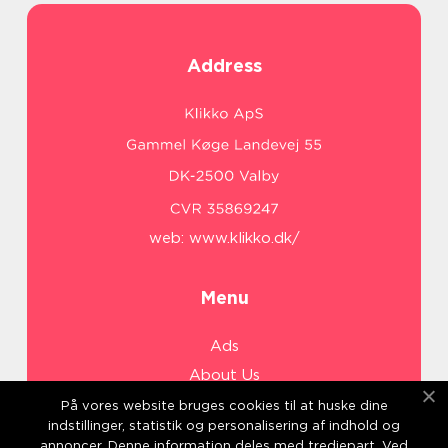
Address
web:
www.klikko.dk/
Menu
Ads
About Us
Cookies
På vores website bruges cookies til at huske dine
indstillinger, statistik og personalisering af indhold og
Contact
annoncer. Denne information deles med tredjepart. Ved