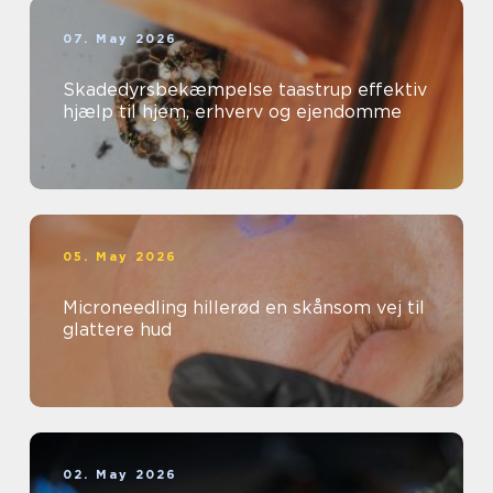
07. May 2026
Skadedyrsbekæmpelse taastrup effektiv
hjælp til hjem, erhverv og ejendomme
05. May 2026
Microneedling hillerød en skånsom vej til
glattere hud
02. May 2026