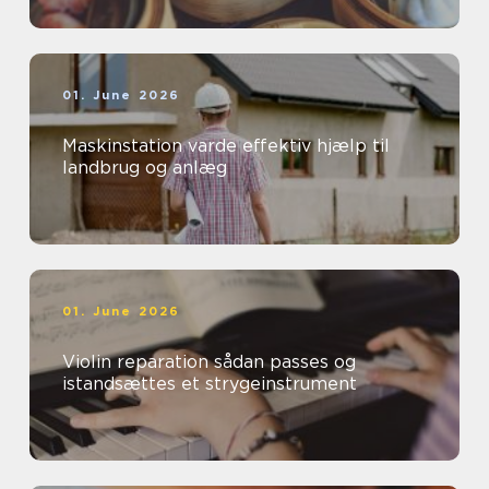
01. June 2026
Maskinstation varde effektiv hjælp til
landbrug og anlæg
01. June 2026
Violin reparation sådan passes og
istandsættes et strygeinstrument