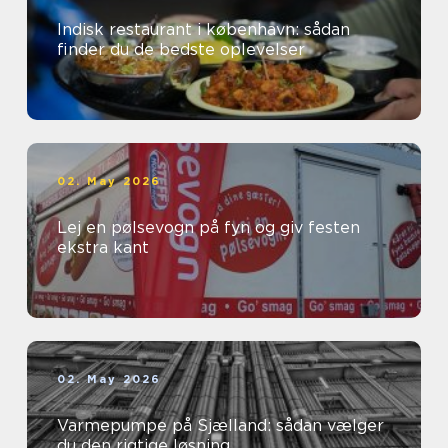
Indisk restaurant i københavn: sådan
finder du de bedste oplevelser
02. May 2026
Lej en pølsevogn på fyn og giv festen
ekstra kant
02. May 2026
Varmepumpe på Sjælland: sådan vælger
du den rigtige løsning