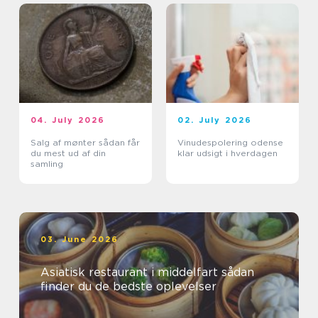
04. July 2026
02. July 2026
Salg af mønter sådan får
Vinudespolering odense
du mest ud af din
klar udsigt i hverdagen
samling
03. June 2026
Asiatisk restaurant i middelfart sådan
finder du de bedste oplevelser