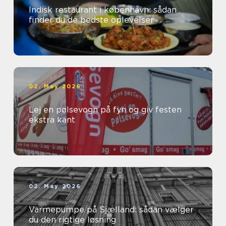
Indisk restaurant i københavn: sådan
finder du de bedste oplevelser
02. May 2026
Lej en pølsevogn på fyn og giv festen
ekstra kant
02. May 2026
Varmepumpe på Sjælland: sådan vælger
du den rigtige løsning