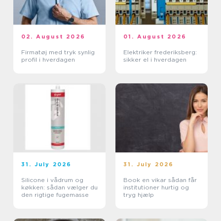
02. August 2026
01. August 2026
Firmatøj med tryk synlig
Elektriker frederiksberg:
profil i hverdagen
sikker el i hverdagen
31. July 2026
31. July 2026
Silicone i vådrum og
Book en vikar sådan får
køkken: sådan vælger du
institutioner hurtig og
den rigtige fugemasse
tryg hjælp