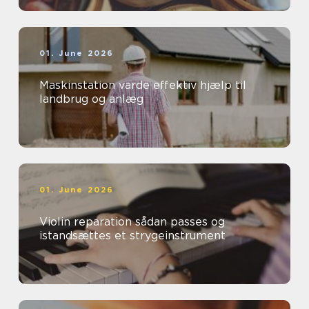
01. June 2026
Maskinstation varde effektiv hjælp til
landbrug og anlæg
01. June 2026
Violin reparation sådan passes og
istandsættes et strygeinstrument