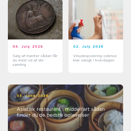
04. July 2026
02. July 2026
Salg af mønter sådan får
Vinudespolering odense
du mest ud af din
klar udsigt i hverdagen
samling
03. June 2026
Asiatisk restaurant i middelfart sådan
finder du de bedste oplevelser