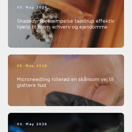
07. May 2026
Skadedyrsbekæmpelse taastrup effektiv
hjælp til hjem, erhverv og ejendomme
05. May 2026
Microneedling hillerød en skånsom vej til
glattere hud
02. May 2026