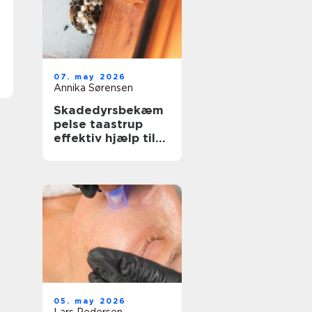
07. may 2026
Annika Sørensen
Skadedyrsbekæm
pelse taastrup
effektiv hjælp til
hjem, erhverv og
ejendomme
05. may 2026