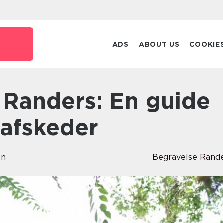
ADS
ABOUT US
COOKIE
 afskeder
en
Begravelse Rand