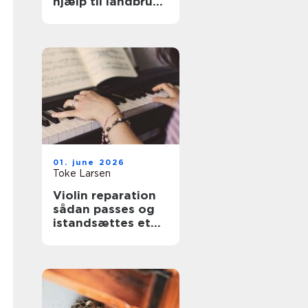
hjælp til landbrug
og anlæg
01. june 2026
Toke Larsen
Violin reparation
sådan passes og
istandsættes et
strygeinstrument