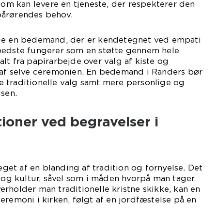
 som kan levere en tjeneste, der respekterer den
pårørendes behov.
lge en bedemand, der er kendetegnet ved empati
bedste fungerer som en støtte gennem hele
lt fra papirarbejde over valg af kiste og
 af selve ceremonien. En bedemand i Randers bør
 traditionelle valg samt mere personlige og
lsen.
tioner ved begravelser i
et af en blanding af tradition og fornyelse. Det
r og kultur, såvel som i måden hvorpå man tager
rholder man traditionelle kristne skikke, kan en
eremoni i kirken, følgt af en jordfæstelse på en