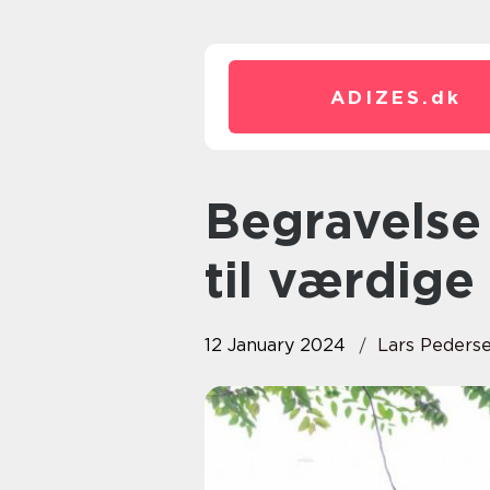
ADIZES.
dk
Begravelse Randers: En guide
til værdige
12 January 2024
Lars Peders