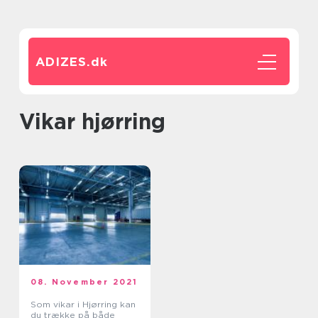
ADIZES.
dk
vikar hjørring
08. November 2021
Som vikar i Hjørring kan
du trække på både