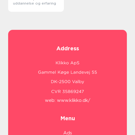
uddannelse og erfaring
Address
web:
www.klikko.dk/
Menu
Ads