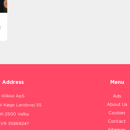
l
Address
Menu
Ads
About Us
Cookies
Contact
Sitemap