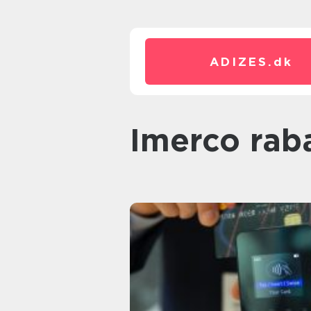
ADIZES.
dk
imerco rab