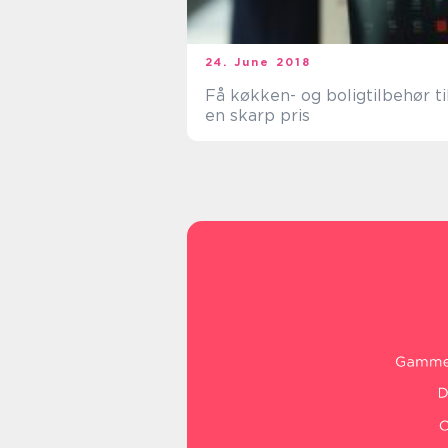
24. June 2018
Få køkken- og boligtilbehør ti
en skarp pris