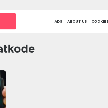
ADS
ABOUT US
COOKIE
atkode