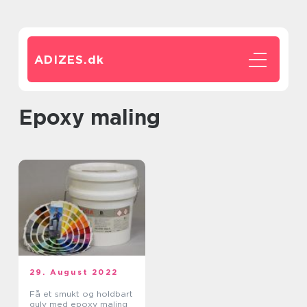
ADIZES.
dk
epoxy maling
29. August 2022
Få et smukt og holdbart
gulv med epoxy maling