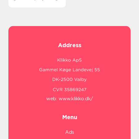
Address
web:
www.klikko.dk/
Menu
Ads