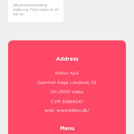
Alkoholbehandling
Aalborg: Find vejen til et
nyt liv
Address
web:
www.klikko.dk/
Menu